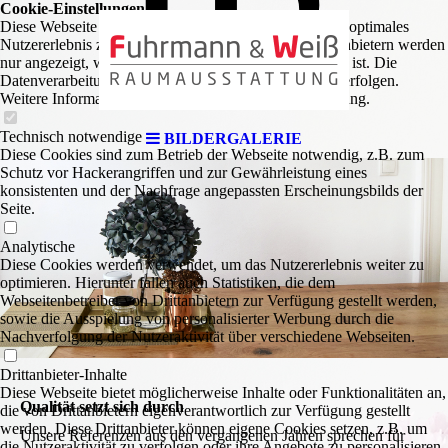
Cookie-Einstellungen
Diese Webseite verwendet Cookies, um Besuchern ein optimales
Nutzererlebnis zu bieten. Bestimmte Inhalte von Drittanbietern werden
nur angezeigt, wenn die entsprechende Option aktiviert ist. Die
Datenverarbeitung kann dann auch in einem Drittland erfolgen.
Weitere Informationen hierzu in der Datenschutzerklärung.
Technisch notwendige
BILDERGALERIE
Diese Cookies sind zum Betrieb der Webseite notwendig, z.B. zum
Schutz vor Hackerangriffen und zur Gewährleistung eines
konsistenten und der Nachfrage angepassten Erscheinungsbilds der
Seite.
Analytische
Diese Cookies werden verwendet, um das Nutzererlebnis weiter zu
optimieren. Hierunter fallen auch Statistiken, die dem
Webseitenbetreiber von Drittanbietern zur Verfügung gestellt werden,
sowie die Ausspielung von personalisierter Werbung durch die
Nachverfolgung der Nutzeraktivität über verschiedene Webseiten.
Drittanbieter-Inhalte
Diese Webseite bietet möglicherweise Inhalte oder Funktionalitäten an,
Qualität setzt sich durch
die von Drittanbietern eigenverantwortlich zur Verfügung gestellt
werden. Diese Drittanbieter können eigene Cookies setzen, z.B. um
Unsere Referenzen aus den vergangenen Jahren sprechen für
die Nutzeraktivität zu verfolgen oder ihre Angebote zu personalisieren