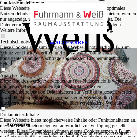
Cookie-Einstellungen
Diese Webseite verwendet Cookies, um Besuchern ein optimales
Nutzererlebnis zu bieten. Bestimmte Inhalte von Drittanbietern werden
Weiß
nur angezeigt, wenn die entsprechende Option aktiviert ist. Die
Datenverarbeitung kann dann auch in einem Drittland erfolgen.
Weitere Informationen hierzu in der Datenschutzerklärung.
Technisch notwendige
ACCESOIRES
Diese Cookies sind zum Betrieb der Webseite notwendig, z.B. zum
Schutz vor Hackerangriffen und zur Gewährleistung eines
konsistenten und der Nachfrage angepassten Erscheinungsbilds der
Seite.
Analytische
Diese Cookies werden verwendet, um das Nutzererlebnis weiter zu
optimieren. Hierunter fallen auch Statistiken, die dem
Webseitenbetreiber von Drittanbietern zur Verfügung gestellt werden,
sowie die Ausspielung von personalisierter Werbung durch die
Nachverfolgung der Nutzeraktivität über verschiedene Webseiten.
Drittanbieter-Inhalte
Diese Webseite bietet möglicherweise Inhalte oder Funktionalitäten an,
Accessoires
die von Drittanbietern eigenverantwortlich zur Verfügung gestellt
werden. Diese Drittanbieter können eigene Cookies setzen, z.B. um
Hier finden Sie verschiedene Kataloge zu unseren Accessoires:
die Nutzeraktivität zu verfolgen oder ihre Angebote zu personalisieren