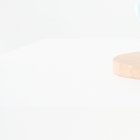
pagunette2
fine (2)