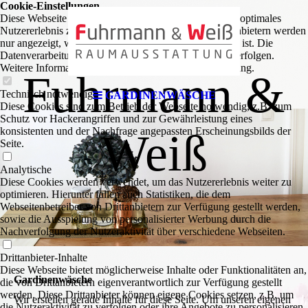
Cookie-Einstellungen
ung
Diese Webseite verwendet Cookies, um Besuchern ein optimales
Nutzererlebnis zu bieten. Bestimmte Inhalte von Drittanbietern werden
nur angezeigt, wenn die entsprechende Option aktiviert ist. Die
Datenverarbeitung kann dann auch in einem Drittland erfolgen.
Weitere Informationen hierzu in der Datenschutzerklärung.
Fuhrmann &
Technisch notwendige
GARDINENWÄSCHE
Diese Cookies sind zum Betrieb der Webseite notwendig, z.B. zum
Schutz vor Hackerangriffen und zur Gewährleistung eines
konsistenten und der Nachfrage angepassten Erscheinungsbilds der
Weiß
Seite.
Analytische
Diese Cookies werden verwendet, um das Nutzererlebnis weiter zu
optimieren. Hierunter fallen auch Statistiken, die dem
Webseitenbetreiber von Drittanbietern zur Verfügung gestellt werden,
sowie die Ausspielung von personalisierter Werbung durch die
Nachverfolgung der Nutzeraktivität über verschiedene Webseiten.
Drittanbieter-Inhalte
Diese Webseite bietet möglicherweise Inhalte oder Funktionalitäten an,
Gardinenwäsche
die von Drittanbietern eigenverantwortlich zur Verfügung gestellt
werden. Diese Drittanbieter können eigene Cookies setzen, z.B. um
Wir erstellen gerade Inhalte für diese Seite. Um unseren eigenen
die Nutzeraktivität zu verfolgen oder ihre Angebote zu personalisieren