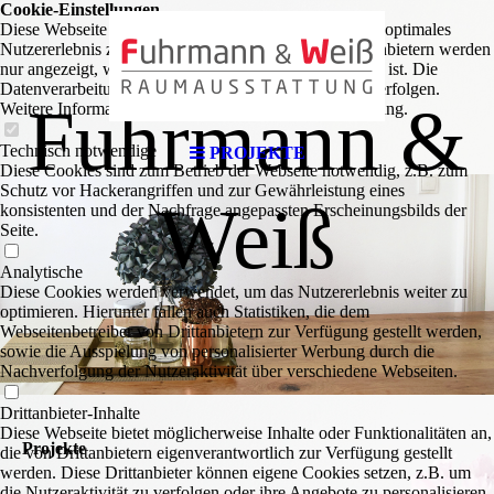
tung
Cookie-Einstellungen
Diese Webseite verwendet Cookies, um Besuchern ein optimales
Nutzererlebnis zu bieten. Bestimmte Inhalte von Drittanbietern werden
nur angezeigt, wenn die entsprechende Option aktiviert ist. Die
Datenverarbeitung kann dann auch in einem Drittland erfolgen.
Fuhrmann &
Weitere Informationen hierzu in der Datenschutzerklärung.
Technisch notwendige
PROJEKTE
Diese Cookies sind zum Betrieb der Webseite notwendig, z.B. zum
Schutz vor Hackerangriffen und zur Gewährleistung eines
Weiß
konsistenten und der Nachfrage angepassten Erscheinungsbilds der
Seite.
Analytische
Diese Cookies werden verwendet, um das Nutzererlebnis weiter zu
optimieren. Hierunter fallen auch Statistiken, die dem
Webseitenbetreiber von Drittanbietern zur Verfügung gestellt werden,
sowie die Ausspielung von personalisierter Werbung durch die
Nachverfolgung der Nutzeraktivität über verschiedene Webseiten.
Drittanbieter-Inhalte
Diese Webseite bietet möglicherweise Inhalte oder Funktionalitäten an,
Projekte
die von Drittanbietern eigenverantwortlich zur Verfügung gestellt
werden. Diese Drittanbieter können eigene Cookies setzen, z.B. um
die Nutzeraktivität zu verfolgen oder ihre Angebote zu personalisieren