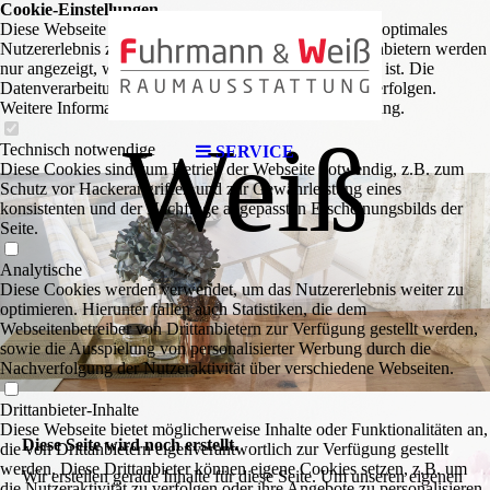
n &
Cookie-Einstellungen
Diese Webseite verwendet Cookies, um Besuchern ein optimales
Nutzererlebnis zu bieten. Bestimmte Inhalte von Drittanbietern werden
nur angezeigt, wenn die entsprechende Option aktiviert ist. Die
Datenverarbeitung kann dann auch in einem Drittland erfolgen.
Weitere Informationen hierzu in der Datenschutzerklärung.
Weiß
Technisch notwendige
SERVICE
Diese Cookies sind zum Betrieb der Webseite notwendig, z.B. zum
Schutz vor Hackerangriffen und zur Gewährleistung eines
konsistenten und der Nachfrage angepassten Erscheinungsbilds der
Seite.
Analytische
Diese Cookies werden verwendet, um das Nutzererlebnis weiter zu
optimieren. Hierunter fallen auch Statistiken, die dem
Webseitenbetreiber von Drittanbietern zur Verfügung gestellt werden,
sowie die Ausspielung von personalisierter Werbung durch die
Nachverfolgung der Nutzeraktivität über verschiedene Webseiten.
Drittanbieter-Inhalte
Diese Webseite bietet möglicherweise Inhalte oder Funktionalitäten an,
Diese Seite wird noch erstellt.
die von Drittanbietern eigenverantwortlich zur Verfügung gestellt
werden. Diese Drittanbieter können eigene Cookies setzen, z.B. um
Wir erstellen gerade Inhalte für diese Seite. Um unseren eigenen
die Nutzeraktivität zu verfolgen oder ihre Angebote zu personalisieren