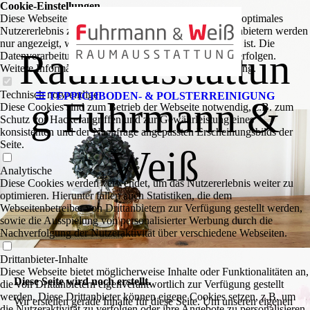
Cookie-Einstellungen
Diese Webseite verwendet Cookies, um Besuchern ein optimales
Nutzererlebnis zu bieten. Bestimmte Inhalte von Drittanbietern werden
nur angezeigt, wenn die entsprechende Option aktiviert ist. Die
Raumausstattun
Datenverarbeitung kann dann auch in einem Drittland erfolgen.
Weitere Informationen hierzu in der Datenschutzerklärung.
Technisch notwendige
TEPPICHBODEN- & POLSTER­­REINIGUNG
g Fuhrmann &
Diese Cookies sind zum Betrieb der Webseite notwendig, z.B. zum
Schutz vor Hackerangriffen und zur Gewährleistung eines
konsistenten und der Nachfrage angepassten Erscheinungsbilds der
Seite.
Weiß
Analytische
Diese Cookies werden verwendet, um das Nutzererlebnis weiter zu
optimieren. Hierunter fallen auch Statistiken, die dem
Webseitenbetreiber von Drittanbietern zur Verfügung gestellt werden,
sowie die Ausspielung von personalisierter Werbung durch die
Nachverfolgung der Nutzeraktivität über verschiedene Webseiten.
Drittanbieter-Inhalte
Diese Webseite bietet möglicherweise Inhalte oder Funktionalitäten an,
Diese Seite wird noch erstellt.
die von Drittanbietern eigenverantwortlich zur Verfügung gestellt
werden. Diese Drittanbieter können eigene Cookies setzen, z.B. um
Wir erstellen gerade Inhalte für diese Seite. Um unseren eigenen
die Nutzeraktivität zu verfolgen oder ihre Angebote zu personalisieren