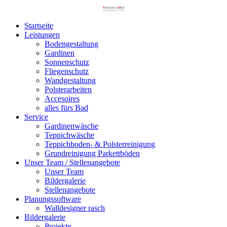
Startseite
Leistungen
Bodengestaltung
Gardinen
Sonnenschutz
Fliegenschutz
Wandgestaltung
Polsterarbeiten
Accesoires
alles fürs Bad
Service
Gardinenwäsche
Teppichwäsche
Teppichboden- & Polster­­reinigung
Grundreinigung Parkettböden
Unser Team / Stellenangebote
Unser Team
Bildergalerie
Stellenangebote
Planungssoftware
Walldesigner rasch
Bildergalerie
Projekte