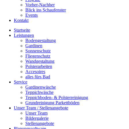
Vorher-Nachher
Blick ins Schaufenster
Events
Kontakt
Startseite
Leistungen
Bodengestaltung
Gardinen
Sonnenschutz
Fliegenschutz
Wandgestaltung
Polsterarbeiten
Accesoires
alles fürs Bad
Service
Gardinenwäsche
Teppichwäsche
Teppichboden- & Polster­­reinigung
Grundreinigung Parkettböden
Unser Team / Stellenangebote
Unser Team
Bildergalerie
Stellenangebote
Planungssoftware