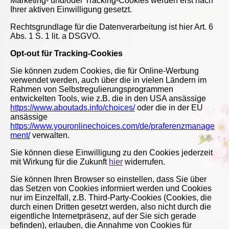
Marketing- und/oder Tracking-Cookies werden erst nach
Ihrer aktiven Einwilligung gesetzt.
Rechtsgrundlage für die Datenverarbeitung ist hier Art. 6
Abs. 1 S. 1 lit. a DSGVO.
Opt-out für Tracking-Cookies
Sie können zudem Cookies, die für Online-Werbung
verwendet werden, auch über die in vielen Ländern im
Rahmen von Selbstregulierungsprogrammen
entwickelten Tools, wie z.B. die in den USA ansässige
https://www.aboutads.info/choices/
oder die in der EU
ansässige
https://www.youronlinechoices.com/de/praferenzmanage
ment/
verwalten.
Sie können diese Einwilligung zu den Cookies jederzeit
mit Wirkung für die Zukunft
hier
widerrufen.
Sie können Ihren Browser so einstellen, dass Sie über
das Setzen von Cookies informiert werden und Cookies
nur im Einzelfall, z.B. Third-Party-Cookies (Cookies, die
durch einen Dritten gesetzt werden, also nicht durch die
eigentliche Internetpräsenz, auf der Sie sich gerade
befinden), erlauben, die Annahme von Cookies für