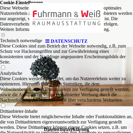
Cookie-Einstellungen
Diese Webseite verwendet Cookies, um Besuchern ein optimales
Nutzererlebnis zu bieten. Bestimmte Inhalte von Drittanbietern werden
nur angezeigt, wenn die entsprechende Option aktiviert ist. Die
Datenverarbeitung kann dann auch in einem Drittland erfolgen.
Weitere Informationen hierzu in der Datenschutzerklärung.
Technisch notwendige
DATENSCHUTZ
Diese Cookies sind zum Betrieb der Webseite notwendig, z.B. zum
Schutz vor Hackerangriffen und zur Gewährleistung eines
konsistenten und der Nachfrage angepassten Erscheinungsbilds der
Seite.
Analytische
Diese Cookies werden verwendet, um das Nutzererlebnis weiter zu
optimieren. Hierunter fallen auch Statistiken, die dem
Webseitenbetreiber von Drittanbietern zur Verfügung gestellt werden,
sowie die Ausspielung von personalisierter Werbung durch die
Nachverfolgung der Nutzeraktivität über verschiedene Webseiten.
Drittanbieter-Inhalte
Diese Webseite bietet möglicherweise Inhalte oder Funktionalitäten an,
die von Drittanbietern eigenverantwortlich zur Verfügung gestellt
werden. Diese Drittanbieter können eigene Cookies setzen, z.B. um
Datenschutzerklärung
die Nutzeraktivität zu verfolgen oder ihre Angebote zu personalisieren