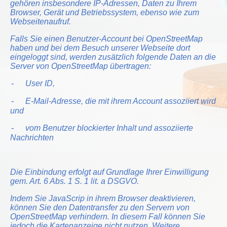
gehören insbesondere IP-Adressen, Daten zu Ihrem
Browser, Gerät und Betriebssystem, ebenso wie zum
Webseitenaufruf.
Falls Sie einen Benutzer-Account bei OpenStreetMap
haben und bei dem Besuch unserer Webseite dort
eingeloggt sind, werden zusätzlich folgende Daten an die
Server von OpenStreetMap übertragen:
User ID,
-
E-Mail-Adresse, die mit ihrem Account assoziiert wird
-
und
vom Benutzer blockierter Inhalt und assoziierte
-
Nachrichten
Die Einbindung erfolgt auf Grundlage Ihrer Einwilligung
gem. Art. 6 Abs. 1 S. 1 lit. a DSGVO.
Indem Sie JavaScrip in ihrem Browser deaktivieren,
können Sie den Datentransfer zu den Servern von
OpenStreetMap verhindern. In diesem Fall können Sie
jedoch die Kartenanzeige nicht nutzen. Weitere